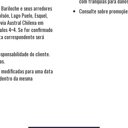
com franquias para danos
 Bariloche e seus arredores
Consulte sobre promoçõe
olsón, Lago Puelo, Esquel,
ovia Austral Chilena em
culos 4×4. Se for confirmado
lta correspondente será
sponsabilidade do cliente.
as.
 modificadas para uma data
o dentro da mesma