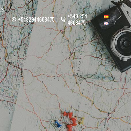
ES
+549 294
+5492944608475
4608475